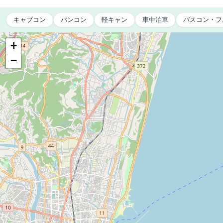
キャブコン
バンコン
軽キャン
車中泊車
バスコン・フ
+
−