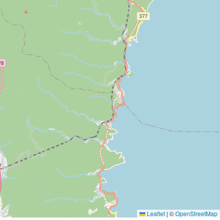
Leaflet
|
©
OpenStreetMap