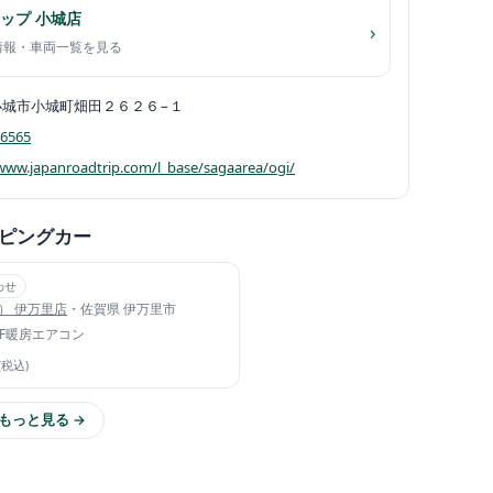
ップ 小城店
›
舗情報・車両一覧を見る
小城市小城町畑田２６２６−１
-6565
/www.japanroadtrip.com/l_base/sagaarea/ogi/
ピングカー
わせ
ル） 伊万里店
・佐賀県 伊万里市
FF暖房
エアコン
(税込)
もっと見る →