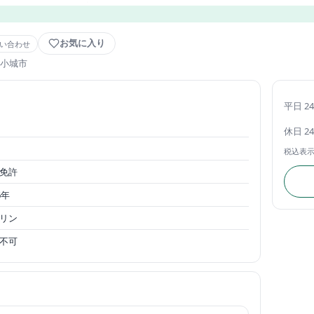
お気に入り
い合わせ
 小城市
平日 2
休日 2
税込表
免許
6年
リン
不可