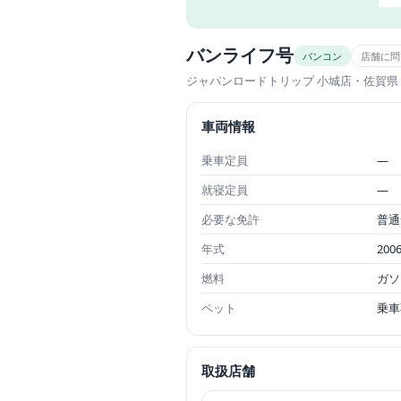
バンライフ号
バンコン
店舗に問
ジャパンロードトリップ 小城店
・佐賀県
車両情報
乗車定員
—
就寝定員
—
必要な免許
普通
年式
200
燃料
ガソ
ペット
乗車
取扱店舗