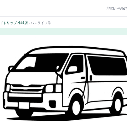
地図から探
ドトリップ 小城店
› バンライフ号