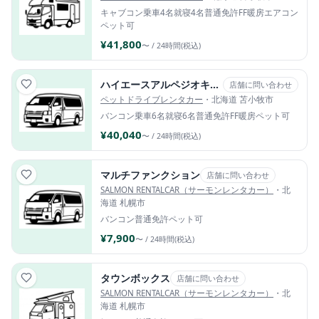
キャブコン
乗車4名
就寝4名
普通免許
FF暖房
エアコン
ペット可
¥41,800
〜 / 24時間(税込)
ハイエースアルペジオキャンピングカー
店舗に問い合わせ
ペットドライブレンタカー
・北海道 苫小牧市
バンコン
乗車6名
就寝6名
普通免許
FF暖房
ペット可
¥40,040
〜 / 24時間(税込)
マルチファンクション
店舗に問い合わせ
SALMON RENTALCAR（サーモンレンタカー）
・北
海道 札幌市
バンコン
普通免許
ペット可
¥7,900
〜 / 24時間(税込)
タウンボックス
店舗に問い合わせ
SALMON RENTALCAR（サーモンレンタカー）
・北
海道 札幌市