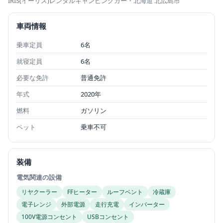
IRIS(イーリス)レンタルキャンピングカー
・北海道 北広島市
車両情報
乗車定員
6名
就寝定員
6名
必要な免許
普通免許
年式
2020年
燃料
ガソリン
ペット
乗車不可
装備
電気関連の設備
リヤクーラー
FFヒーター
ルーフベント
冷蔵庫
電子レンジ
外部電源
走行充電
インバーター
100V電源コンセント
USBコンセント