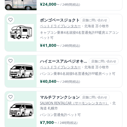
¥24,000
〜 / 24時間(税込)
ボンゴベースジョクト
店舗に問い合わせ
ペットドライブレンタカー
・北海道 苫小牧市
キャブコン
乗車4名
就寝4名
普通免許
FF暖房
エアコン
ペット可
¥41,800
〜 / 24時間(税込)
ハイエースアルペジオキャンピングカー
店舗に問い合わせ
ペットドライブレンタカー
・北海道 苫小牧市
バンコン
乗車6名
就寝6名
普通免許
FF暖房
ペット可
¥40,040
〜 / 24時間(税込)
マルチファンクション
店舗に問い合わせ
SALMON RENTALCAR（サーモンレンタカー）
・北
海道 札幌市
バンコン
普通免許
ペット可
¥7,900
〜 / 24時間(税込)