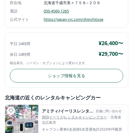
所在地
北海道千歳市美々７５８−２０９
電話
050-4560-1265
公式サイト
https://japan-crc.com/shinchitose
¥26,400〜
平日 24時間
¥29,700〜
休日 24時間
税込表示。シーズン・オプションにより変わります。
ショップ情報を見る
北海道の近くのレンタルキャンピングカー
アミティ/イーリスレンタルキャンピングカー
店舗に問い合わせ
IRIS(イーリス)レンタルキャンピングカー
・北海道
北広島市
キャブコン
乗車6名
就寝6名
普通免許
2020年
FF暖房