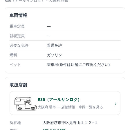
R36（アールサンロク）
・大阪府 堺市
車両情報
乗車定員
—
就寝定員
—
必要な免許
普通免許
燃料
ガソリン
ペット
乗車可(条件は店舗にご確認ください)
取扱店舗
R36（アールサンロク）
›
大阪府 堺市 — 店舗情報・車両一覧を見る
所在地
大阪府堺市中区見野山１１２−１