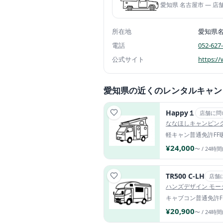
愛知県 名古屋市 — 
所在地
愛知県
電話
052-627
公式サイト
https://
愛知県の近くのレンタルキャン
Happy１
店舗に問
ななほしキャンピン
軽キャン
普通免許
FF
¥24,000
〜 / 24時間
TR500 C-LH
店舗
ハンズデザイン モ
キャブコン
普通免許
¥20,900
〜 / 24時間