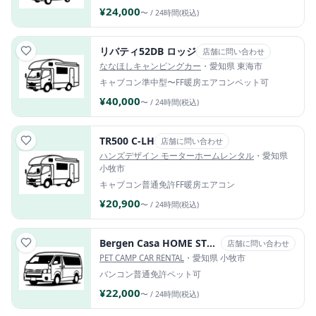
¥24,000
〜 / 24時間(税込)
リバティ52DB ロッジ
店舗に問い合わせ
ななほしキャンピングカー
・愛知県 東海市
キャブコン
準中型〜
FF暖房
エアコン
ペット可
¥40,000
〜 / 24時間(税込)
TR500 C-LH
店舗に問い合わせ
ハンズデザイン モーターホームレンタル
・愛知県
小牧市
キャブコン
普通免許
FF暖房
エアコン
¥20,900
〜 / 24時間(税込)
Bergen Casa HOME STYLE EDITION
店舗に問い合わせ
PET CAMP CAR RENTAL
・愛知県 小牧市
バンコン
普通免許
ペット可
¥22,000
〜 / 24時間(税込)