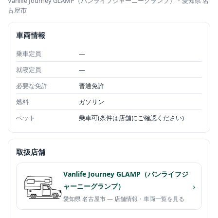
Vanlife Journey GLAMP（バンライフジャーニーグランプ）
・愛知県 名
古屋市
車両情報
乗車定員
—
就寝定員
—
必要な免許
普通免許
燃料
ガソリン
ペット
乗車可(条件は店舗にご確認ください)
取扱店舗
Vanlife Journey GLAMP（バンライフジ
›
ャーニーグランプ）
愛知県 名古屋市 — 店舗情報・車両一覧を見る