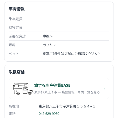
車両情報
乗車定員
—
就寝定員
—
必要な免許
中型〜
燃料
ガソリン
ペット
乗車可(条件は店舗にご確認ください)
取扱店舗
旅する車 宇津貫BASE
›
東京都 八王子市 — 店舗情報・車両一覧を見る
所在地
東京都八王子市宇津貫町１５５４−１
電話
042-629-9980