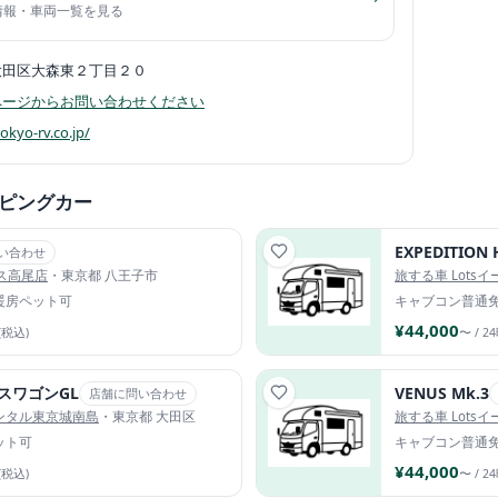
舗情報・車両一覧を見る
大田区大森東２丁目２０
ページからお問い合わせください
tokyo-rv.co.jp/
ピングカー
EXPEDITION
い合わせ
アス高尾店
・東京都 八王子市
旅する車 Lots
暖房
ペット可
キャブコン
普通
¥44,000
(税込)
〜 / 2
スワゴンGL
VENUS Mk.3
店舗に問い合わせ
ンタル東京城南島
・東京都 大田区
旅する車 Lots
ット可
キャブコン
普通
¥44,000
(税込)
〜 / 2