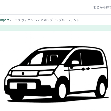
地図から探
ampers
› トヨタ ヴォクシー/ノア ポップアップルーフテント