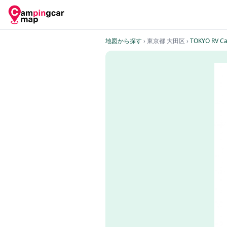
地図から探す
› 東京都 大田区
›
TOKYO RV C