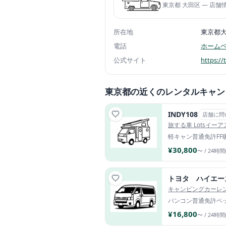
東京都 大田区 — 店
所在地
東京都
電話
ホーム
公式サイト
https://
東京都の近くのレンタルキャン
INDY108
店舗に問
旅する車 Lotsイー
軽キャン
普通免許
FF
¥30,800
〜 / 24時間
トヨタ ハイエー
キャンピングカーレ
バンコン
普通免許
ペ
¥16,800
〜 / 24時間