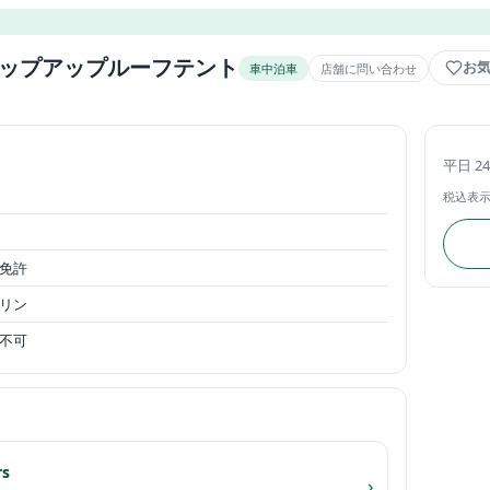
ポップアップルーフテント
お
車中泊車
店舗に問い合わせ
平日 2
税込表
免許
リン
不可
rs
›