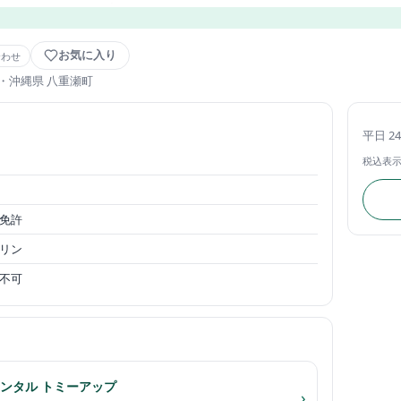
お気に入り
合わせ
・沖縄県 八重瀬町
平日 2
税込表
免許
リン
不可
ンタル トミーアップ
›