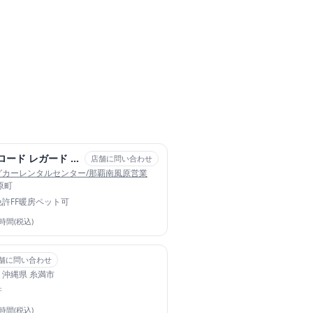
TOYOTA カムロード レガード ネオプラス2
店舗に問い合わせ
グカーレンタルセンター/那覇南風原営業
原町
免許
FF暖房
ペット可
4時間(税込)
舗に問い合わせ
・沖縄県 糸満市
許
4時間(税込)