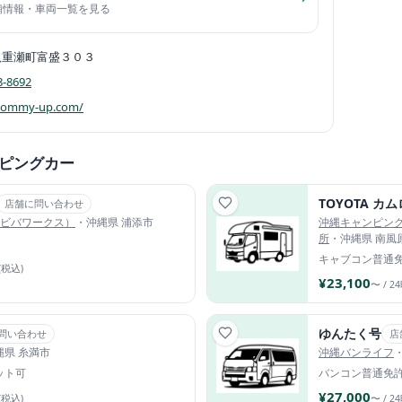
店舗情報・車両一覧を見る
八重瀬町富盛３０３
8-8692
/tommy-up.com/
ピングカー
店舗に問い合わせ
（アソビバワークス）
・沖縄県 浦添市
沖縄キャンピン
所
・沖縄県 南風
キャブコン
普通
(税込)
¥23,100
〜 / 2
ゆんたく号
問い合わせ
店
縄県 糸満市
沖縄バンライフ
ット可
バンコン
普通免
¥27,000
(税込)
〜 / 2