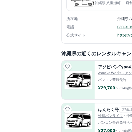
沖縄県 八重瀬町 — 
所在地
沖縄県
電話
080-910
公式サイト
https:/
沖縄県の近くのレンタルキャン
アソビバンType4
Asoviva Works
バンコン
普通免許
¥29,700
〜 / 24時間
はんたく号
店舗に
沖縄バンライフ
・沖
バンコン
普通免許
ペ
¥27,000
〜 / 24時間