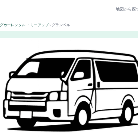
地図から探
グカーレンタル トミーアップ
› グランベル