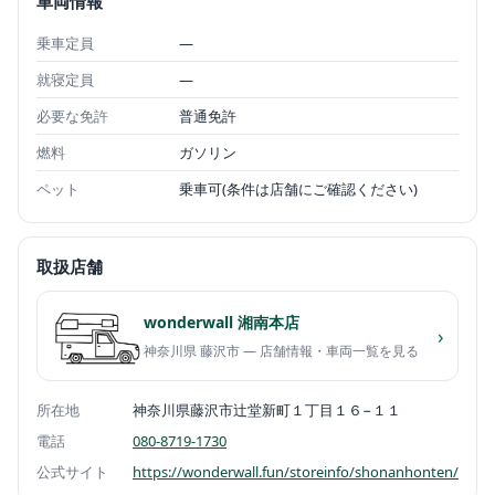
車両情報
乗車定員
—
就寝定員
—
必要な免許
普通免許
燃料
ガソリン
ペット
乗車可(条件は店舗にご確認ください)
取扱店舗
wonderwall 湘南本店
›
神奈川県 藤沢市 — 店舗情報・車両一覧を見る
所在地
神奈川県藤沢市辻堂新町１丁目１６−１１
電話
080-8719-1730
公式サイト
https://wonderwall.fun/storeinfo/shonanhonten/