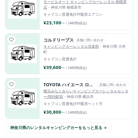
モービルオート キャンピングカーレンタル 相模原
店
・神奈川県 相模原市
キャブコン
普通免許
FF暖房
エアコン
¥23,100
〜 / 24時間(税込)
コルドリーブス
店舗に問い合わせ
キャンピングカーレンタル倶楽部
・神奈川県 大井
町
キャブコン
普通免許
¥39,600
〜 / 24時間(税込)
TOYOTA ハイエース ロビンソンAI（エーアイ）
店舗に問い合わせ
横浜みなとみらいキャンピングカーレンタルセンタ
ー/関内駅前
・神奈川県 横浜市
キャブコン
普通免許
FF暖房
ペット可
¥30,800
〜 / 24時間(税込)
神奈川県のレンタルキャンピングカーをもっと見る →