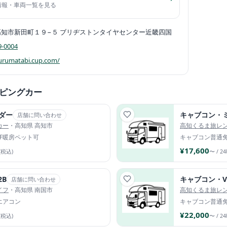
舗情報・車両一覧を見る
高知市新田町１９−５ ブリヂストンタイヤセンター近畿四国
9-0004
kurumatabi.cup.com/
ピングカー
ダー
キャブコン・
店舗に問い合わせ
カー
・高知県 高知市
高知くるま旅レ
FF暖房
ペット可
キャブコン
普通
¥17,600
(税込)
〜 / 2
2B
キャブコン・V
店舗に問い合わせ
イフ
・高知県 南国市
高知くるま旅レ
エアコン
キャブコン
普通
¥22,000
(税込)
〜 / 2