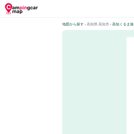
地図から探す
› 高知県 高知市
›
高知くるま旅