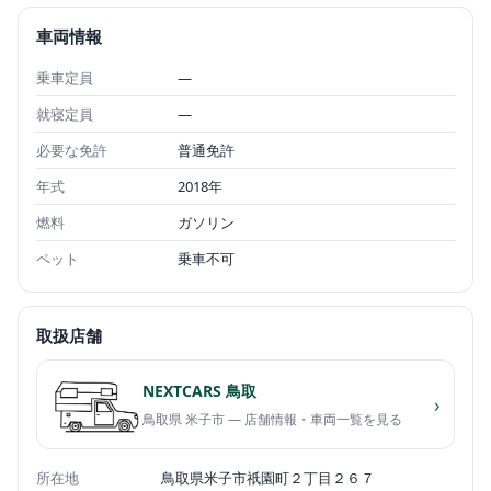
車両情報
乗車定員
—
就寝定員
—
必要な免許
普通免許
年式
2018年
燃料
ガソリン
ペット
乗車不可
取扱店舗
NEXTCARS 鳥取
›
鳥取県 米子市 — 店舗情報・車両一覧を見る
所在地
鳥取県米子市祇園町２丁目２６７