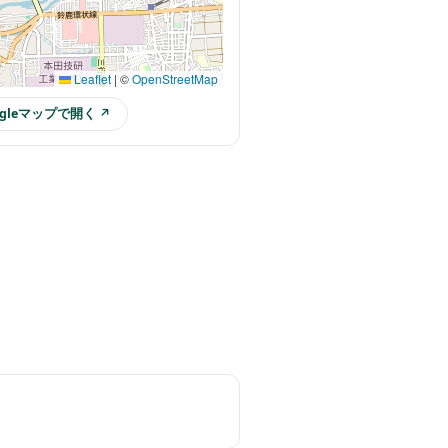
Leaflet
|
©
OpenStreetMap
ogleマップで開く ↗