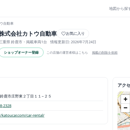
地図から探
トウ自動車
株式会社カトウ自動車
お気に入り
三重県 鈴鹿市・掲載車両1台
情報更新日: 2026年7月24日
ショップオーナー登録
この店舗の運営者様はこちら
掲載の削除を依頼
アク
鈴鹿市庄野東２丁目１１−２５
+
8-2328
−
//katoucar.com/car-rental/