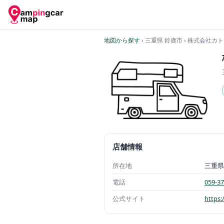
地図から探す
› 三重県 鈴鹿市
› 株式会社カ
店舗情報
所在地
三重県
電話
059-37
公式サイト
https: