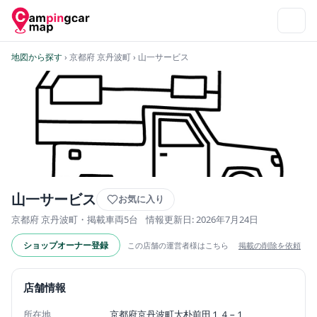
地図から探す
› 京都府 京丹波町
› 山一サービス
山一サービス
お気に入り
京都府 京丹波町・掲載車両5台
情報更新日: 2026年7月24日
ショップオーナー登録
この店舗の運営者様はこちら
掲載の削除を依頼
店舗情報
所在地
京都府京丹波町大朴前田１４−１