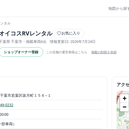
地図から探
レンタル
オイコスRVレンタル
お気に入り
千葉県 千葉市・掲載車両6台
情報更新日: 2026年7月24日
ショップオーナー登録
この店舗の運営者様はこちら
掲載の削除を依頼
アク
千葉市若葉区坂月町１５６−１
+
549-0232
−
20:00
一部車両）