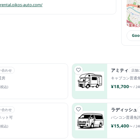
/rental.oikos-auto.com/
Go
アミティ
い合わせ
店舗
暖房
キャブコン
普通
¥18,700
(税込)
〜 / 2
ラディッシュ
い合わせ
ペット可
バンコン
普通免
¥15,400
(税込)
〜 / 2