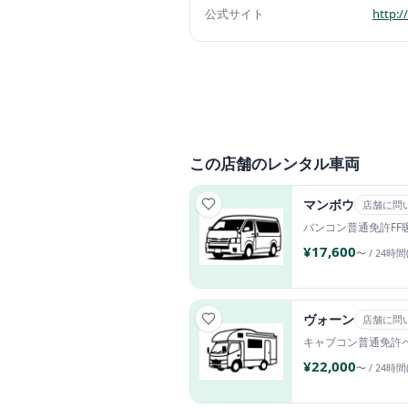
公式サイト
http:/
この店舗のレンタル車両
マンボウ
店舗に問
バンコン
普通免許
FF
¥17,600
〜 / 24時間
ヴォーン
店舗に問
キャブコン
普通免許
¥22,000
〜 / 24時間