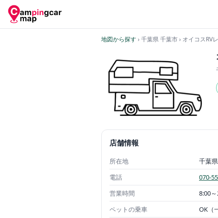
地図から探す
› 千葉県 千葉市
› オイコスRV
店舗情報
所在地
千葉県
電話
070-5
営業時間
8:00～
ペットの乗車
OK（