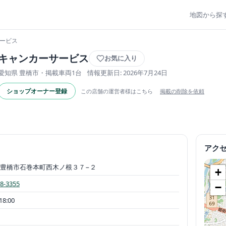
地図から探
サービス
キャンカーサービス
お気に入り
愛知県 豊橋市・掲載車両1台
情報更新日: 2026年7月24日
ショップオーナー登録
この店舗の運営者様はこちら
掲載の削除を依頼
アク
豊橋市石巻本町西木ノ根３７−２
+
8-3355
−
18:00