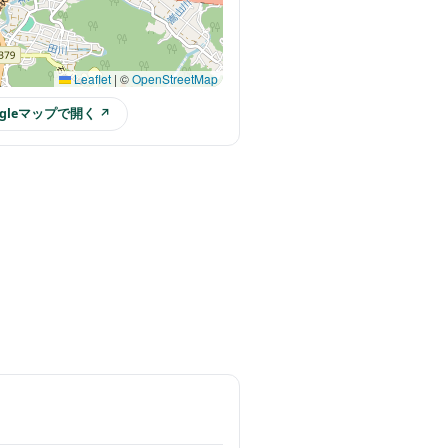
Leaflet
|
©
OpenStreetMap
ogleマップで開く ↗