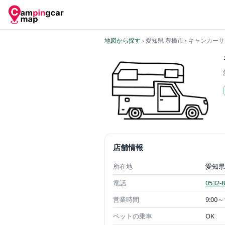
地図から探す
› 愛知県 豊橋市
› キャンカー
店舗情報
所在地
愛知県
電話
0532-8
営業時間
9:00～
ペットの乗車
OK