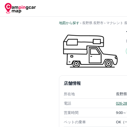
地図から探す
› 長野県 長野市
› マクレント
店舗情報
所在地
長野県
電話
026-28
営業時間
9:00～
ペットの乗車
OK（