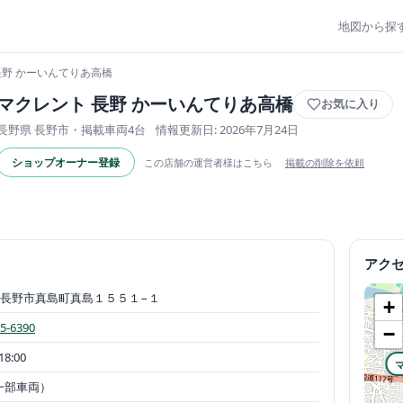
地図から探
 長野 かーいんてりあ高橋
マクレント 長野 かーいんてりあ高橋
お気に入り
長野県 長野市・掲載車両4台
情報更新日: 2026年7月24日
ショップオーナー登録
この店舗の運営者様はこちら
掲載の削除を依頼
アク
長野市真島町真島１５５１−１
+
5-6390
−
18:00
一部車両）