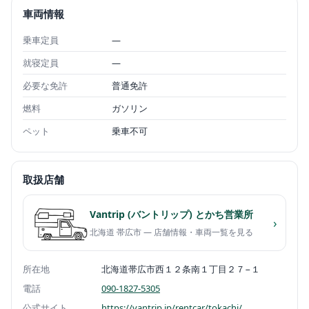
車両情報
乗車定員
—
就寝定員
—
必要な免許
普通免許
燃料
ガソリン
ペット
乗車不可
取扱店舗
Vantrip (バントリップ) とかち営業所
›
北海道 帯広市 — 店舗情報・車両一覧を見る
所在地
北海道帯広市西１２条南１丁目２７−１
電話
090-1827-5305
公式サイト
https://vantrip.jp/rentcar/tokachi/