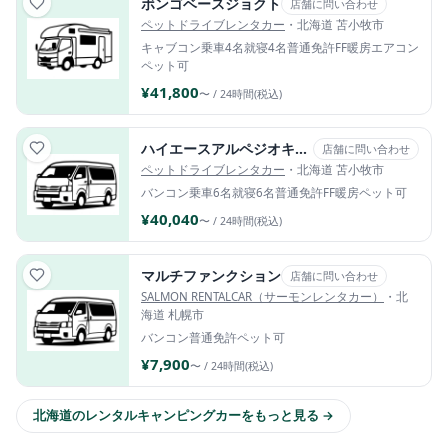
ボンゴベースジョクト
店舗に問い合わせ
ペットドライブレンタカー
・北海道 苫小牧市
キャブコン
乗車4名
就寝4名
普通免許
FF暖房
エアコン
ペット可
¥41,800
〜 / 24時間(税込)
ハイエースアルペジオキャンピングカー
店舗に問い合わせ
ペットドライブレンタカー
・北海道 苫小牧市
バンコン
乗車6名
就寝6名
普通免許
FF暖房
ペット可
¥40,040
〜 / 24時間(税込)
マルチファンクション
店舗に問い合わせ
SALMON RENTALCAR（サーモンレンタカー）
・北
海道 札幌市
バンコン
普通免許
ペット可
¥7,900
〜 / 24時間(税込)
北海道のレンタルキャンピングカーをもっと見る →