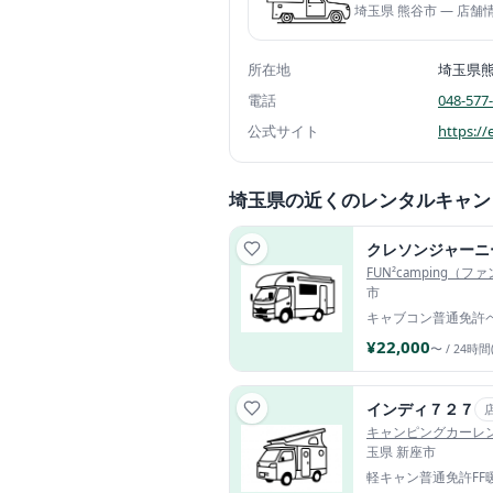
埼玉県 熊谷市 — 店
所在地
埼玉県
電話
048-577
公式サイト
https://
埼玉県の近くのレンタルキャン
クレソンジャーニー 
FUN²camping
市
キャブコン
普通免許
¥22,000
〜 / 24時間
インディ７２７
キャンピングカーレ
玉県 新座市
軽キャン
普通免許
FF