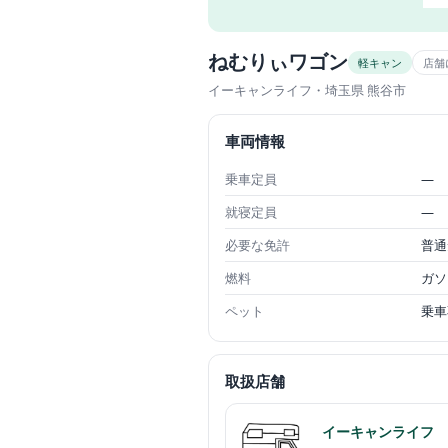
ねむりぃワゴン
軽キャン
店舗
イーキャンライフ
・埼玉県 熊谷市
車両情報
乗車定員
—
就寝定員
—
必要な免許
普通
燃料
ガソ
ペット
乗車
取扱店舗
イーキャンライフ