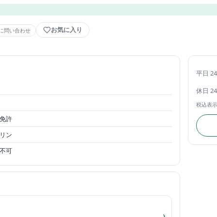
お気に入り
に問い合わせ
平日 2
休日 2
税込表
免許
リン
不可
›