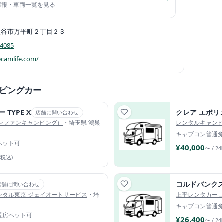
舗情報・車両一覧を見る
熊谷市万平町２丁目２３
-4085
ecamlife.com/
ピングカー
TYPE X
店舗に問い合わせ
（ファンファンキャンピング）
・埼玉県 鴻巣
レンタルキャン
キャブコン
普通
ペット可
¥40,000
〜 / 2
(税込)
コルドバンク
店舗に問い合わせ
ンタル東京 ジェイオートサービス
・埼
上平レンタカー 
キャブコン
普通
暖房
ペット可
¥26,400
〜 / 2