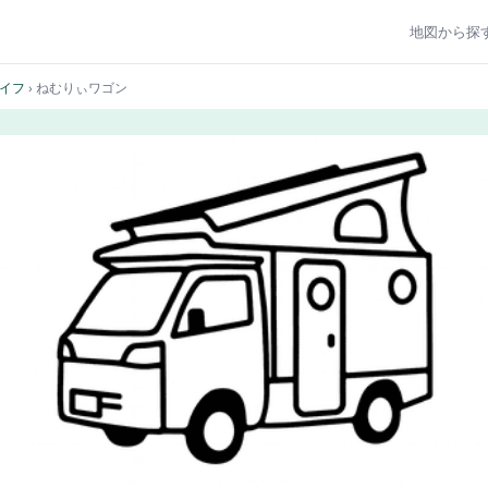
地図から探
イフ
› ねむりぃワゴン