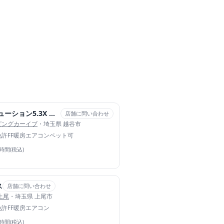
クレア エボリューション5.3X ４WD 2号車
店舗に問い合わせ
ピングカーイブ
・埼玉県 越谷市
免許
FF暖房
エアコン
ペット可
4時間(税込)
ス
店舗に問い合わせ
上尾
・埼玉県 上尾市
免許
FF暖房
エアコン
4時間(税込)