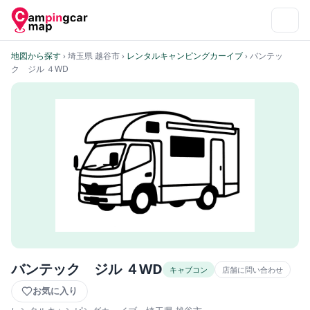
地図から探す
› 埼玉県 越谷市
›
レンタルキャンピングカーイブ
› バンテッ
ク ジル ４WD
バンテック ジル ４WD
キャブコン
店舗に問い合わせ
お気に入り