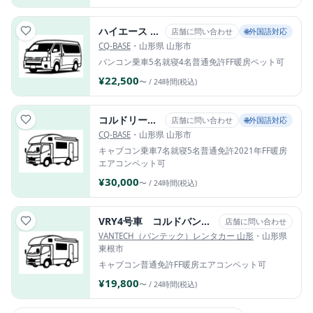
ハイエース ノニデル製バンコン
店舗に問い合わせ
🌐外国語対応
CQ-BASE
・山形県 山形市
バンコン
乗車5名
就寝4名
普通免許
FF暖房
ペット可
¥22,500
〜 / 24時間(税込)
コルドリーブス
店舗に問い合わせ
🌐外国語対応
CQ-BASE
・山形県 山形市
キャブコン
乗車7名
就寝5名
普通免許
2021年
FF暖房
エアコン
ペット可
¥30,000
〜 / 24時間(税込)
VRY4号車 コルドバンクス(L) / トヨタ
店舗に問い合わせ
VANTECH（バンテック）レンタカー 山形
・山形県
東根市
キャブコン
普通免許
FF暖房
エアコン
ペット可
¥19,800
〜 / 24時間(税込)