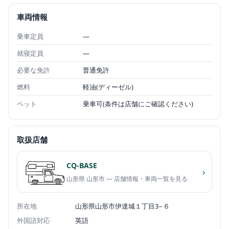
車両情報
乗車定員
—
就寝定員
—
必要な免許
普通免許
燃料
軽油(ディーゼル)
ペット
乗車可(条件は店舗にご確認ください)
取扱店舗
CQ-BASE
›
山形県 山形市 — 店舗情報・車両一覧を見る
所在地
山形県山形市伊達城１丁目3−６
外国語対応
英語