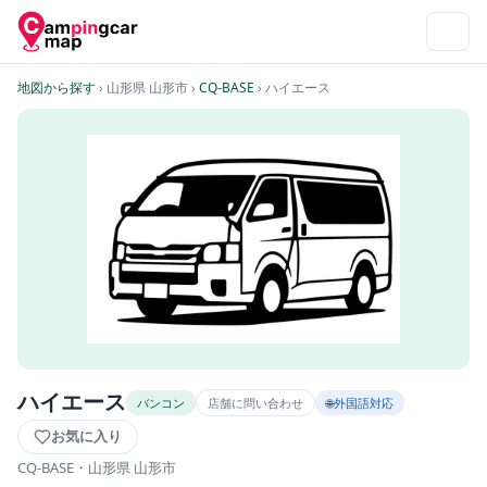
地図から探す
› 山形県 山形市
›
CQ-BASE
› ハイエース
ハイエース
バンコン
店舗に問い合わせ
🌐外国語対応
お気に入り
CQ-BASE
・山形県 山形市