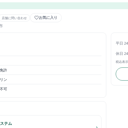
お気に入り
店舗に問い合わせ
市
平日 2
休日 2
税込表
免許
リン
不可
ステム
›