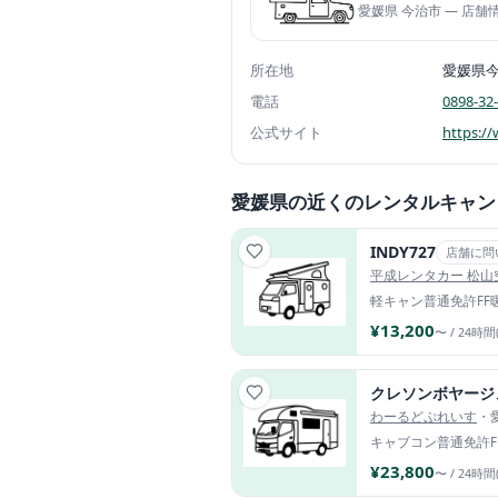
愛媛県 今治市 — 店
所在地
愛媛県
電話
0898-32
公式サイト
https://
愛媛県の近くのレンタルキャン
INDY727
店舗に問
平成レンタカー 松山
軽キャン
普通免許
FF
¥13,200
〜 / 24時間
クレソンボヤージ
わーるどぷれいす
・
キャブコン
普通免許
¥23,800
〜 / 24時間