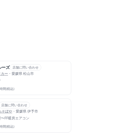
ルーズ
店舗に問い合わせ
タカー
・愛媛県 松山市
許
4時間(税込)
店舗に問い合わせ
あそぼや
・愛媛県 伊予市
型〜
FF暖房
エアコン
4時間(税込)