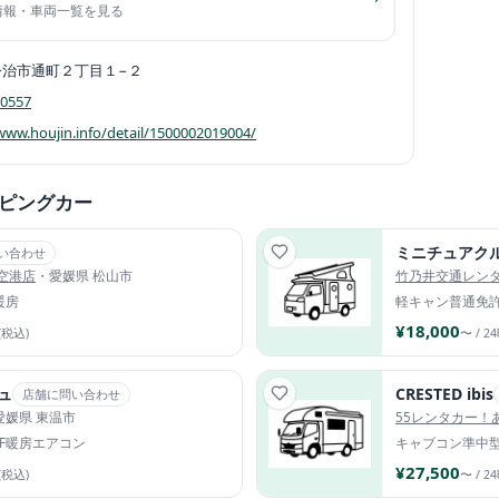
舗情報・車両一覧を見る
今治市通町２丁目１−２
-0557
www.houjin.info/detail/1500002019004/
ピングカー
ミニチュアク
い合わせ
空港店
・愛媛県 松山市
竹乃井交通レン
暖房
軽キャン
普通免
¥18,000
(税込)
〜 / 2
ュ
CRESTED ibis
店舗に問い合わせ
愛媛県 東温市
55レンタカー！
FF暖房
エアコン
キャブコン
準中
¥27,500
(税込)
〜 / 2