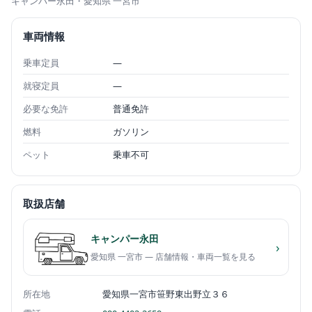
キャンパー永田
・愛知県 一宮市
車両情報
乗車定員
—
就寝定員
—
必要な免許
普通免許
燃料
ガソリン
ペット
乗車不可
取扱店舗
キャンパー永田
›
愛知県 一宮市 — 店舗情報・車両一覧を見る
所在地
愛知県一宮市笹野東出野立３６