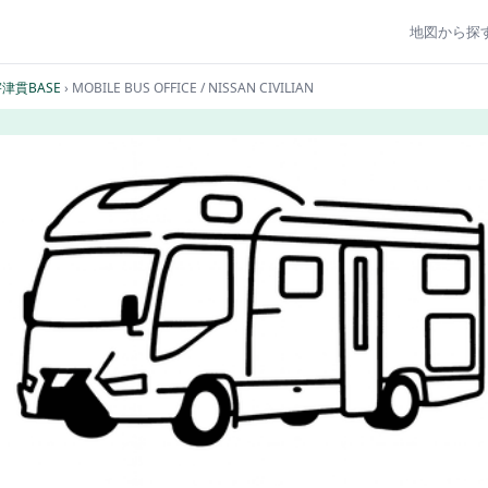
地図から探
津貫BASE
› MOBILE BUS OFFICE / NISSAN CIVILIAN