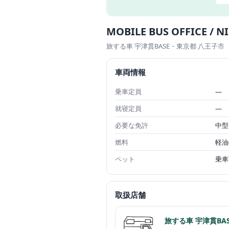
MOBILE BUS OFFICE / N
旅する車 宇津貫BASE
・東京都 八王子市
車両情報
乗車定員
—
就寝定員
—
必要な免許
中型
燃料
軽油
ペット
乗車
取扱店舗
旅する車 宇津貫BAS