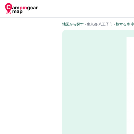
地図から探す
› 東京都 八王子市
›
旅する車 宇