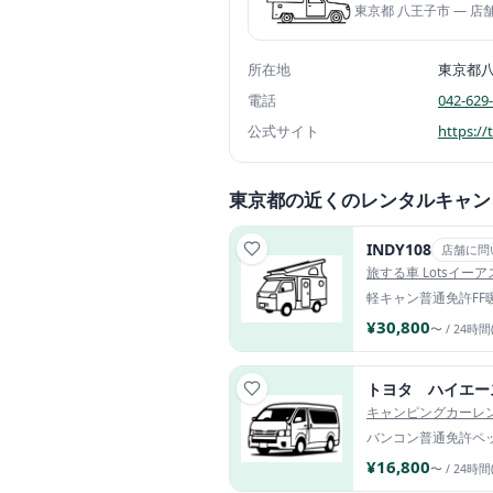
東京都 八王子市 — 
所在地
東京都
電話
042-629
公式サイト
https://
東京都の近くのレンタルキャン
INDY108
店舗に問
旅する車 Lotsイー
軽キャン
普通免許
FF
¥30,800
〜 / 24時間
トヨタ ハイエー
キャンピングカーレ
バンコン
普通免許
ペ
¥16,800
〜 / 24時間