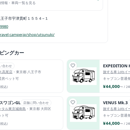
店舗情報・車両一覧を見る
八王子市宇津貫町１５５４−１
-9980
travel-camper.jp/shop/utsunuki/
ピングカー
EXPEDITION
い合わせ
アス高尾店
・東京都 八王子市
旅する車 Lots
暖房
ペット可
キャブコン
普通
¥44,000
(税込)
〜 / 2
スワゴンGL
VENUS Mk.3
店舗に問い合わせ
ンタル東京城南島
・東京都 大田区
旅する車 Lots
ット可
キャブコン
普通
¥44,000
(税込)
〜 / 2