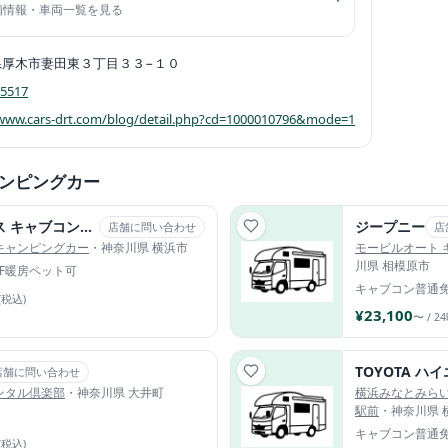
店舗情報・車両一覧を見る
県厚木市妻田東３丁目３３−１０
-5517
/www.cars-drt.com/blog/detail.php?cd=1000010796&mode=1
ンピングカー
ボレロ (ハイエース キャブコン・2WD)
ジープニー
店舗に問い合わせ
店
キャンピングカー
・神奈川県 横浜市
モービルオート 
川県 相模原市
FF暖房
ペット可
キャブコン
普通
(税込)
¥23,100
〜 / 2
店舗に問い合わせ
ンタル倶楽部
・神奈川県 大井町
横浜みなとみら
駅前
・神奈川県 
キャブコン
普通
(税込)