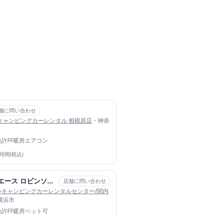
舗に問い合わせ
キャンピングカーレンタル 相模原店
・神奈
免許
FF暖房
エアコン
4時間(税込)
TOYOTA ハイエース ロビンソンAI（エーアイ）
店舗に問い合わせ
いキャンピングカーレンタルセンター/関内
横浜市
免許
FF暖房
ペット可