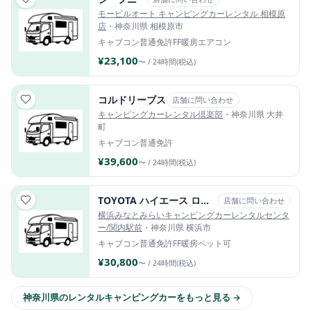
モービルオート キャンピングカーレンタル 相模原
店
・神奈川県 相模原市
キャブコン
普通免許
FF暖房
エアコン
¥23,100
〜 / 24時間(税込)
コルドリーブス
店舗に問い合わせ
キャンピングカーレンタル倶楽部
・神奈川県 大井
町
キャブコン
普通免許
¥39,600
〜 / 24時間(税込)
TOYOTA ハイエース ロビンソンAI（エーアイ）
店舗に問い合わせ
横浜みなとみらいキャンピングカーレンタルセンタ
ー/関内駅前
・神奈川県 横浜市
キャブコン
普通免許
FF暖房
ペット可
¥30,800
〜 / 24時間(税込)
神奈川県のレンタルキャンピングカーをもっと見る →