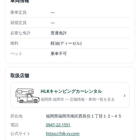
車両情報
乗車定員
—
就寝定員
—
必要な免許
普通免許
燃料
軽油(ディーゼル)
ペット
乗車不可
取扱店舗
HLKキャンピングカーレンタル
›
福岡県 福岡市 — 店舗情報・車両一覧を見る
所在地
福岡県福岡市南区西長住１丁目１２−４５
電話
0947-22-1551
公式サイト
https://hlk-rv.com