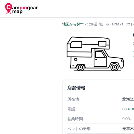
地図から探す
› 北海道 旭川市
› ureska（
店舗情報
所在地
北海道
電話
080-1
営業時間
9:00～
ペットの乗車
乗車不