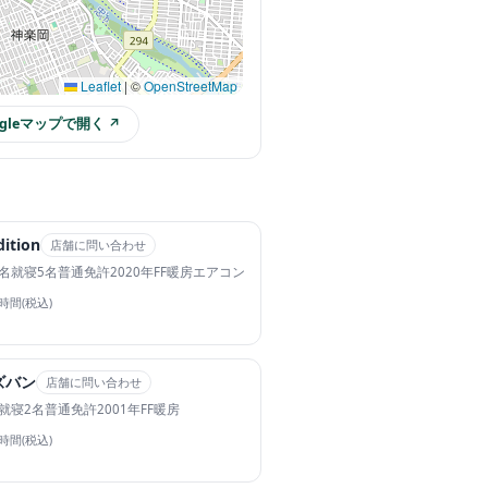
Leaflet
|
©
OpenStreetMap
ogleマップで開く ↗
ition
店舗に問い合わせ
名
就寝5名
普通免許
2020年
FF暖房
エアコン
4時間(税込)
ズバン
店舗に問い合わせ
就寝2名
普通免許
2001年
FF暖房
4時間(税込)