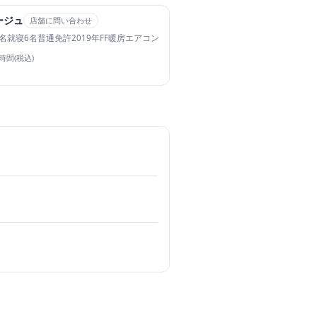
ージュ
店舗に問い合わせ
名
就寝6名
普通免許
2019年
FF暖房
エアコン
4時間(税込)