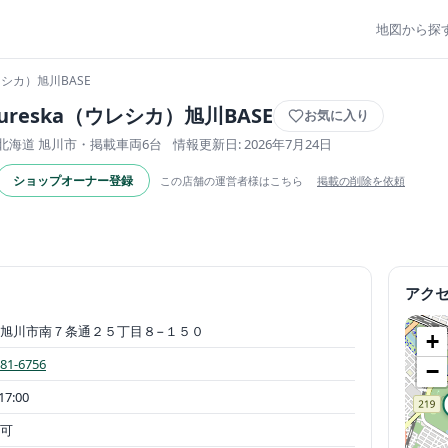
地図から探
ウレシカ）旭川BASE
ureska（ウレシカ）旭川BASE
お気に入り
北海道 旭川市・掲載車両6台
情報更新日: 2026年7月24日
ショップオーナー登録
この店舗の運営者様はこちら
掲載の削除を依頼
アク
旭川市南７条通２５丁目８−１５０
+
881-6756
−
17:00
可