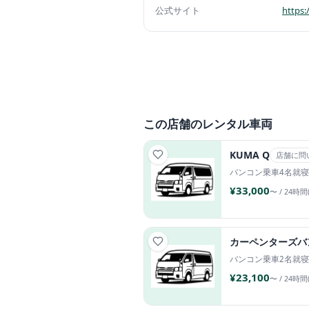
公式サイト
https:
この店舗のレンタル車両
KUMA Q
店舗に問
バンコン
乗車4名
就寝
¥33,000
〜 / 24時間
カーペンターズバ
バンコン
乗車2名
就寝
¥23,100
〜 / 24時間