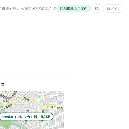
す
都道府県から探す
旅の読みもの
店舗掲載のご案内
EN
ログイン
セス
ureska（ウレシカ）旭川BASE