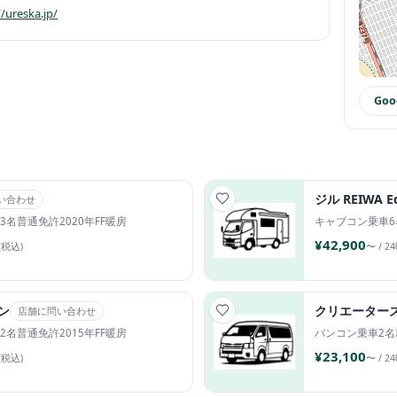
//ureska.jp/
Go
ジル REIWA Ed
い合わせ
3名
普通免許
2020年
FF暖房
キャブコン
乗車6
¥42,900
(税込)
〜 / 2
ン
クリエーター
店舗に問い合わせ
2名
普通免許
2015年
FF暖房
バンコン
乗車2名
¥23,100
(税込)
〜 / 2