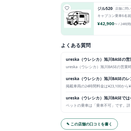
ジル520
店舗に問
キャブコン
乗車6名
就
¥42,900
〜 / 24時間
よくある質問
ureska（ウレシカ）旭川BASEの
ureska（ウレシカ）旭川BASEの営業時
ureska（ウレシカ）旭川BASE
掲載車両の24時間料金は¥23,100か
ureska（ウレシカ）旭川BASE
ペットの乗車は「乗車不可」です。詳
✎ この店舗の口コミを書く