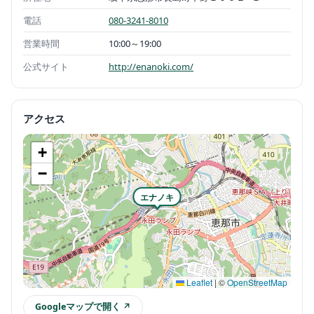
電話
080-3241-8010
営業時間
10:00～19:00
公式サイト
http://enanoki.com/
アクセス
+
−
エナノキ
Leaflet
|
©
OpenStreetMap
Googleマップで開く ↗