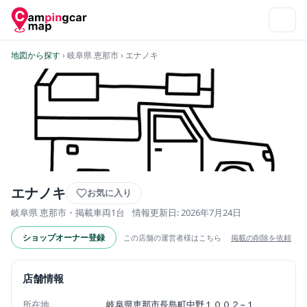
地図から探す
› 岐阜県 恵那市
› エナノキ
エナノキ
お気に入り
岐阜県 恵那市・掲載車両1台
情報更新日: 2026年7月24日
ショップオーナー登録
この店舗の運営者様はこちら
掲載の削除を依頼
店舗情報
所在地
岐阜県恵那市長島町中野１００２−１