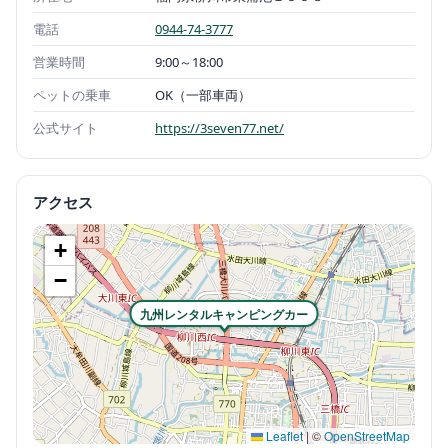
電話
0944-74-3777
営業時間
9:00～18:00
ペットの乗車
OK（一部車両）
公式サイト
https://3seven77.net/
アクセス
+
−
九州レンタルキャンピングカー
Leaflet
|
©
OpenStreetMap