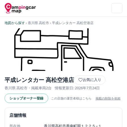
地図から探す
› 香川県 高松市
› 平成レンタカー 高松空港店
平成レンタカー 高松空港店
お気に入り
香川県 高松市・掲載車両2台
情報更新日: 2026年7月24日
ショップオーナー登録
この店舗の運営者様はこちら
掲載の削除を依頼
店舗情報
所在地
香川県高松市香南町岡１２２５−１