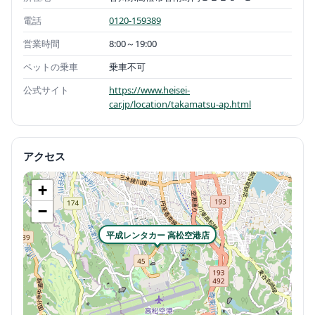
電話
0120-159389
営業時間
8:00～19:00
ペットの乗車
乗車不可
公式サイト
https://www.heisei-
car.jp/location/takamatsu-ap.html
アクセス
+
−
平成レンタカー 高松空港店